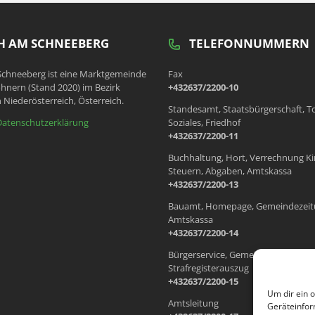
 AM SCHNEEBERG
TELEFONNUMMERN
chneeberg ist eine Marktgemeinde
Fax
hnern (Stand 2020) im Bezirk
+432637/2200-10
 Niederösterreich, Österreich.
Standesamt, Staatsbürgerschaft, T
Datenschutzerklärung
Soziales, Friedhof
+432637/2200-11
Buchhaltung, Hort, Verrechnung Ki
Steuern, Abgaben, Amtskassa
+432637/2200-13
Bauamt, Homepage, Gemeindezeit
Amtskassa
+432637/2200-14
Bürgerservice, Gemeindewohnung
Strafregisterauszug
+432637/2200-15
Um dir ein 
Amtsleitung
Geräteinfor