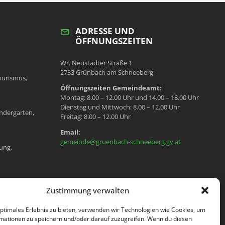
ADRESSE UND
ÖFFNUNGSZEITEN
Wr. Neustädter Straße 1
2733 Grünbach am Schneeberg
ourismus,
Öffnungszeiten Gemeindeamt:
Montag: 8.00 – 12.00 Uhr und 14.00 – 18.00 Uhr
Dienstag und Mittwoch: 8.00 – 12.00 Uhr
ndergarten,
Freitag: 8.00 – 12.00 Uhr
Email:
gemeinde@gruenbach-schneeberg.gv.at
ung,
en, Meldeamt,
Zustimmung verwalten
optimales Erlebnis zu bieten, verwenden wir Technologien wie Cookies, um
mationen zu speichern und/oder darauf zuzugreifen. Wenn du diesen