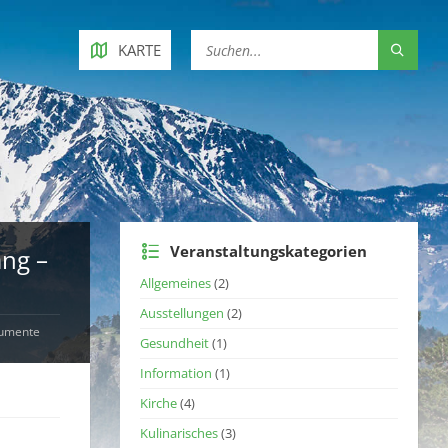
KARTE
Veranstaltungskategorien
ang –
Allgemeines
(2)
Ausstellungen
(2)
rumente
Gesundheit
(1)
Information
(1)
Kirche
(4)
Kulinarisches
(3)