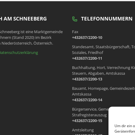
 AM SCHNEEBERG
TELEFONNUMMERN
chneeberg ist eine Marktgemeinde
Fax
hnern (Stand 2020) im Bezirk
+432637/2200-10
 Niederösterreich, Österreich.
Standesamt, Staatsbürgerschaft, T
Datenschutzerklärung
Soziales, Friedhof
+432637/2200-11
Buchhaltung, Hort, Verrechnung Ki
Steuern, Abgaben, Amtskassa
+432637/2200-13
Bauamt, Homepage, Gemeindezeit
Amtskassa
+432637/2200-14
Bürgerservice, Gemeindewohnung
Strafregisterauszug
+432637/2200-15
Um dir ein 
Amtsleitung
Geräteinfor