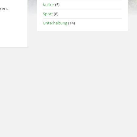
Kultur
(5)
ren.
Sport
(8)
Unterhaltung
(14)