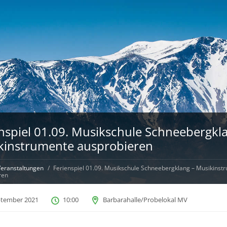
nspiel 01.09. Musikschule Schneebergkl
kinstrumente ausprobieren
eranstaltungen
Ferienspiel 01.09. Musikschule Schneebergklang – Musikinst
ren
ptember 2021
10:00
Barbarahalle/Probelokal MV