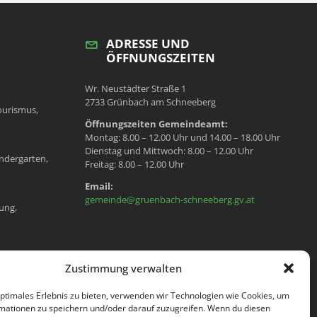
ADRESSE UND
ÖFFNUNGSZEITEN
Wr. Neustädter Straße 1
2733 Grünbach am Schneeberg
ourismus,
Öffnungszeiten Gemeindeamt:
Montag: 8.00 – 12.00 Uhr und 14.00 – 18.00 Uhr
Dienstag und Mittwoch: 8.00 – 12.00 Uhr
ndergarten,
Freitag: 8.00 – 12.00 Uhr
Email:
gemeinde@gruenbach-schneeberg.gv.at
ung,
en, Meldeamt,
Zustimmung verwalten
optimales Erlebnis zu bieten, verwenden wir Technologien wie Cookies, um
mationen zu speichern und/oder darauf zuzugreifen. Wenn du diesen