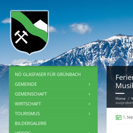
NÖ GLASFASER FÜR GRÜNBACH
Ferie
Musi
GEMEINDE
GEMEINSCHAFT
Home
V
ausprobie
WIRTSCHAFT
TOURISMUS
1. Se
BILDERGALERIE