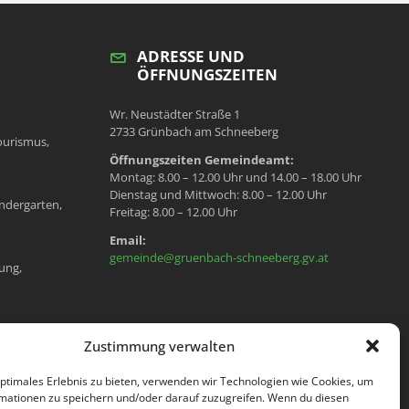
ADRESSE UND
ÖFFNUNGSZEITEN
Wr. Neustädter Straße 1
2733 Grünbach am Schneeberg
ourismus,
Öffnungszeiten Gemeindeamt:
Montag: 8.00 – 12.00 Uhr und 14.00 – 18.00 Uhr
Dienstag und Mittwoch: 8.00 – 12.00 Uhr
ndergarten,
Freitag: 8.00 – 12.00 Uhr
Email:
gemeinde@gruenbach-schneeberg.gv.at
ung,
en, Meldeamt,
Zustimmung verwalten
optimales Erlebnis zu bieten, verwenden wir Technologien wie Cookies, um
mationen zu speichern und/oder darauf zuzugreifen. Wenn du diesen