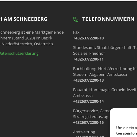
 AM SCHNEEBERG
TELEFONNUMMERN
chneeberg ist eine Marktgemeinde
Fax
hnern (Stand 2020) im Bezirk
+432637/2200-10
 Niederösterreich, Österreich.
Standesamt, Staatsbürgerschaft, T
Datenschutzerklärung
Soziales, Friedhof
+432637/2200-11
Buchhaltung, Hort, Verrechnung Ki
Steuern, Abgaben, Amtskassa
+432637/2200-13
Bauamt, Homepage, Gemeindezeit
Amtskassa
+432637/2200-14
Bürgerservice, Gemeindewohnung
Strafregisterauszug
+432637/2200-15
Um dir ein 
Amtsleitung
Geräteinfor