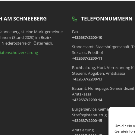
 AM SCHNEEBERG
TELEFONNUMMERN
chneeberg ist eine Marktgemeinde
Fax
hnern (Stand 2020) im Bezirk
+432637/2200-10
 Niederösterreich, Österreich.
Standesamt, Staatsbürgerschaft, T
Datenschutzerklärung
Soziales, Friedhof
+432637/2200-11
Buchhaltung, Hort, Verrechnung Ki
Steuern, Abgaben, Amtskassa
+432637/2200-13
Bauamt, Homepage, Gemeindezeit
Amtskassa
+432637/2200-14
Bürgerservice, Gemeindewohnung
Strafregisterauszug
+432637/2200-15
Um dir ein 
Amtsleitung
Geräteinfor