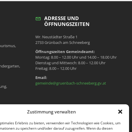
ADRESSE UND
ÖFFNUNGSZEITEN
Wr. Neustädter Straße 1
2733 Grünbach am Schneeberg
ourismus,
Öffnungszeiten Gemeindeamt:
Montag: 8.00 – 12.00 Uhr und 14.00 – 18.00 Uhr
Dienstag und Mittwoch: 8.00 – 12.00 Uhr
ndergarten,
Freitag: 8.00 – 12.00 Uhr
Email:
gemeinde@gruenbach-schneeberg.gv.at
ung,
en, Meldeamt,
Zustimmung verwalten
optimales Erlebnis zu bieten, verwenden wir Technologien wie Cookies, um
mationen zu speichern und/oder darauf zuzugreifen. Wenn du diesen