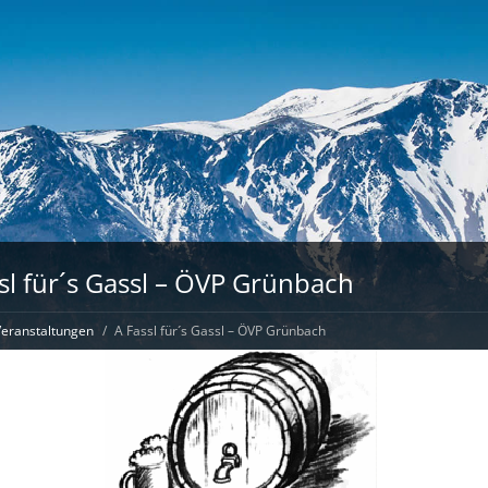
sl für´s Gassl – ÖVP Grünbach
eranstaltungen
A Fassl für´s Gassl – ÖVP Grünbach