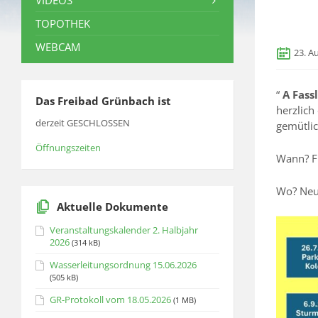
VIDEOS
TOPOTHEK
WEBCAM
23. A
“
A Fassl
Das Freibad Grünbach ist
herzlich
derzeit GESCHLOSSEN
gemütli
Öffnungszeiten
Wann? Fr
Wo? Neu
Aktuelle Dokumente
Veranstaltungskalender 2. Halbjahr
2026
(314 kB)
Wasserleitungsordnung 15.06.2026
(505 kB)
GR-Protokoll vom 18.05.2026
(1 MB)