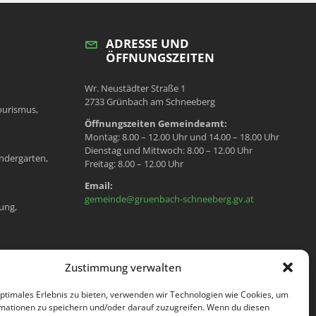
ADRESSE UND
ÖFFNUNGSZEITEN
Wr. Neustädter Straße 1
2733 Grünbach am Schneeberg
ourismus,
Öffnungszeiten Gemeindeamt:
Montag: 8.00 – 12.00 Uhr und 14.00 – 18.00 Uhr
Dienstag und Mittwoch: 8.00 – 12.00 Uhr
ndergarten,
Freitag: 8.00 – 12.00 Uhr
Email:
gemeinde@gruenbach-schneeberg.gv.at
ung,
en, Meldeamt,
Zustimmung verwalten
optimales Erlebnis zu bieten, verwenden wir Technologien wie Cookies, um
mationen zu speichern und/oder darauf zuzugreifen. Wenn du diesen