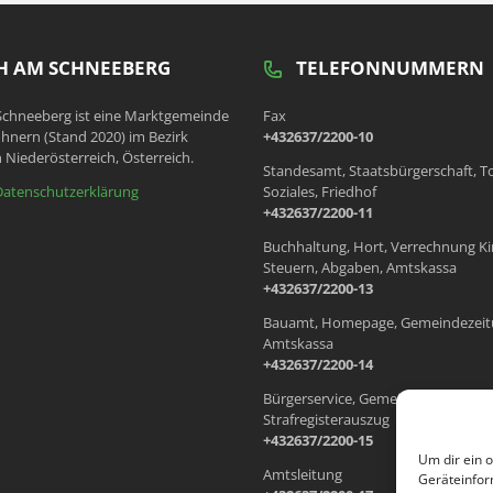
 AM SCHNEEBERG
TELEFONNUMMERN
chneeberg ist eine Marktgemeinde
Fax
hnern (Stand 2020) im Bezirk
+432637/2200-10
 Niederösterreich, Österreich.
Standesamt, Staatsbürgerschaft, T
Datenschutzerklärung
Soziales, Friedhof
+432637/2200-11
Buchhaltung, Hort, Verrechnung Ki
Steuern, Abgaben, Amtskassa
+432637/2200-13
Bauamt, Homepage, Gemeindezeit
Amtskassa
+432637/2200-14
Bürgerservice, Gemeindewohnung
Strafregisterauszug
+432637/2200-15
Um dir ein 
Amtsleitung
Geräteinfor