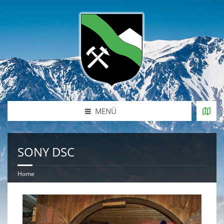
MENÜ
SONY DSC
Home