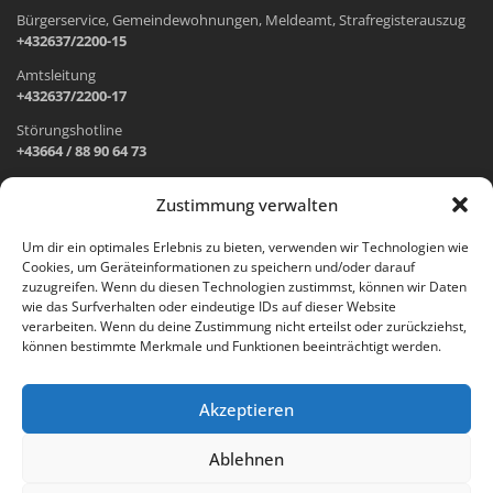
Bürgerservice, Gemeindewohnungen, Meldeamt, Strafregisterauszug
+432637/2200-15
Amtsleitung
+432637/2200-17
Störungshotline
+43664 / 88 90 64 73
Zustimmung verwalten
ADRESSE UND ÖFFNUNGSZEITEN
Um dir ein optimales Erlebnis zu bieten, verwenden wir Technologien wie
Cookies, um Geräteinformationen zu speichern und/oder darauf
Wr. Neustädter Straße 1
zuzugreifen. Wenn du diesen Technologien zustimmst, können wir Daten
2733 Grünbach am Schneeberg
wie das Surfverhalten oder eindeutige IDs auf dieser Website
verarbeiten. Wenn du deine Zustimmung nicht erteilst oder zurückziehst,
Öffnungszeiten Gemeindeamt:
können bestimmte Merkmale und Funktionen beeinträchtigt werden.
Montag: 8.00 – 12.00 Uhr und 14.00 – 18.00 Uhr
Dienstag und Mittwoch: 8.00 – 12.00 Uhr
Freitag: 8.00 – 12.00 Uhr
Akzeptieren
Email:
gemeinde@gruenbach-schneeberg.gv.at
Ablehnen