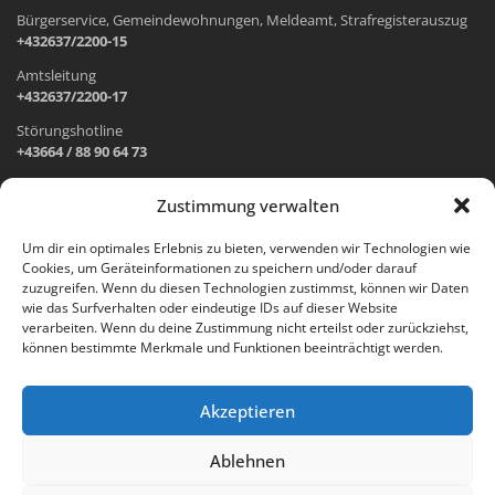
Bürgerservice, Gemeindewohnungen, Meldeamt, Strafregisterauszug
+432637/2200-15
Amtsleitung
+432637/2200-17
Störungshotline
+43664 / 88 90 64 73
Zustimmung verwalten
ADRESSE UND ÖFFNUNGSZEITEN
Um dir ein optimales Erlebnis zu bieten, verwenden wir Technologien wie
Cookies, um Geräteinformationen zu speichern und/oder darauf
Wr. Neustädter Straße 1
zuzugreifen. Wenn du diesen Technologien zustimmst, können wir Daten
2733 Grünbach am Schneeberg
wie das Surfverhalten oder eindeutige IDs auf dieser Website
verarbeiten. Wenn du deine Zustimmung nicht erteilst oder zurückziehst,
Öffnungszeiten Gemeindeamt:
können bestimmte Merkmale und Funktionen beeinträchtigt werden.
Montag: 8.00 – 12.00 Uhr und 14.00 – 18.00 Uhr
Dienstag und Mittwoch: 8.00 – 12.00 Uhr
Freitag: 8.00 – 12.00 Uhr
Akzeptieren
Email:
gemeinde@gruenbach-schneeberg.gv.at
Ablehnen