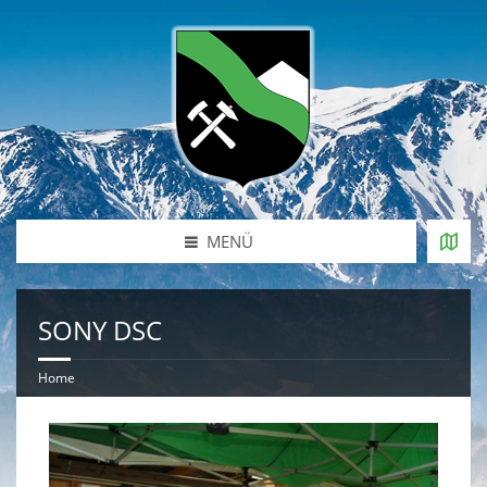
MENÜ
SONY DSC
Home