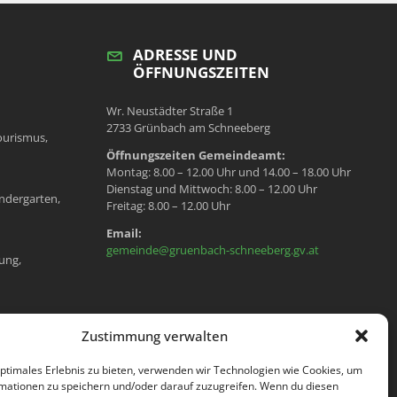
ADRESSE UND
ÖFFNUNGSZEITEN
Wr. Neustädter Straße 1
2733 Grünbach am Schneeberg
ourismus,
Öffnungszeiten Gemeindeamt:
Montag: 8.00 – 12.00 Uhr und 14.00 – 18.00 Uhr
Dienstag und Mittwoch: 8.00 – 12.00 Uhr
ndergarten,
Freitag: 8.00 – 12.00 Uhr
Email:
gemeinde@gruenbach-schneeberg.gv.at
ung,
en, Meldeamt,
Zustimmung verwalten
optimales Erlebnis zu bieten, verwenden wir Technologien wie Cookies, um
mationen zu speichern und/oder darauf zuzugreifen. Wenn du diesen