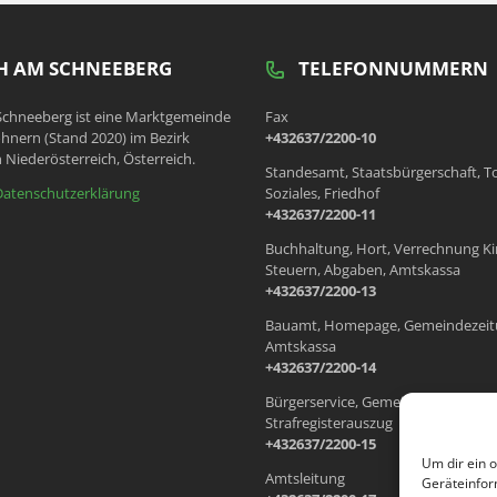
 AM SCHNEEBERG
TELEFONNUMMERN
chneeberg ist eine Marktgemeinde
Fax
hnern (Stand 2020) im Bezirk
+432637/2200-10
 Niederösterreich, Österreich.
Standesamt, Staatsbürgerschaft, T
Datenschutzerklärung
Soziales, Friedhof
+432637/2200-11
Buchhaltung, Hort, Verrechnung Ki
Steuern, Abgaben, Amtskassa
+432637/2200-13
Bauamt, Homepage, Gemeindezeit
Amtskassa
+432637/2200-14
Bürgerservice, Gemeindewohnung
Strafregisterauszug
+432637/2200-15
Um dir ein 
Amtsleitung
Geräteinfor