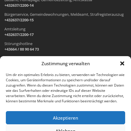
+432637/2200-14
Bürgerservice, Gemeindewohnungen, Meldeamt, Strafregisterauszug
+432637/2200-15
Amtsleitung
+432637/2200-17
Störungshotline
+43664 / 88 90 64 73
Zustimmung verwalten
ADRESSE UND ÖFFNUNGSZEITEN
Um dir ein optimales Erlebnis zu bieten, verwenden wir Technologien wie
Cookies, um Geräteinformationen zu speichern und/oder darauf
Wr. Neustädter Straße 1
zuzugreifen. Wenn du diesen Technologien zustimmst, können wir Daten
2733 Grünbach am Schneeberg
wie das Surfverhalten oder eindeutige IDs auf dieser Website
verarbeiten. Wenn du deine Zustimmung nicht erteilst oder zurückziehst,
Öffnungszeiten Gemeindeamt:
können bestimmte Merkmale und Funktionen beeinträchtigt werden.
Montag: 8.00 – 12.00 Uhr und 14.00 – 18.00 Uhr
Dienstag und Mittwoch: 8.00 – 12.00 Uhr
Freitag: 8.00 – 12.00 Uhr
Akzeptieren
Email:
gemeinde@gruenbach-schneeberg.gv.at
Ablehnen