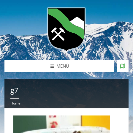
MENÜ
g7
Home