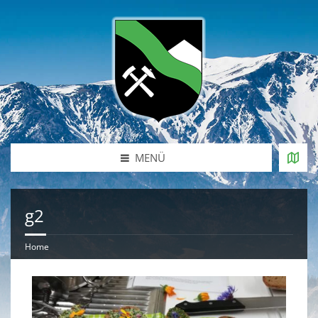
MENÜ
g2
Home