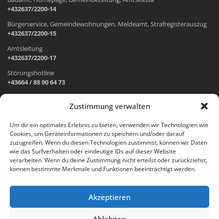
+432637/2200-14
Bürgerservice, Gemeindewohnungen, Meldeamt, Strafregisterauszug
+432637/2200-15
Amtsleitung
+432637/2200-17
Störungshotline
+43664 / 88 90 64 73
Zustimmung verwalten
ADRESSE UND ÖFFNUNGSZEITEN
Um dir ein optimales Erlebnis zu bieten, verwenden wir Technologien wie
Cookies, um Geräteinformationen zu speichern und/oder darauf
Wr. Neustädter Straße 1
zuzugreifen. Wenn du diesen Technologien zustimmst, können wir Daten
2733 Grünbach am Schneeberg
wie das Surfverhalten oder eindeutige IDs auf dieser Website
verarbeiten. Wenn du deine Zustimmung nicht erteilst oder zurückziehst,
Öffnungszeiten Gemeindeamt:
können bestimmte Merkmale und Funktionen beeinträchtigt werden.
Montag: 8.00 – 12.00 Uhr und 14.00 – 18.00 Uhr
Dienstag und Mittwoch: 8.00 – 12.00 Uhr
Freitag: 8.00 – 12.00 Uhr
Akzeptieren
Email:
gemeinde@gruenbach-schneeberg.gv.at
Ablehnen