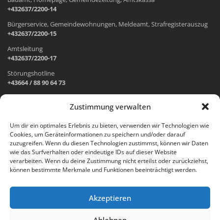
+432637/2200-14
Bürgerservice, Gemeindewohnungen, Meldeamt, Strafregisterauszug
+432637/2200-15
Amtsleitung
+432637/2200-17
Störungshotline
+43664 / 88 90 64 73
Zustimmung verwalten
ADRESSE UND ÖFFNUNGSZEITEN
Um dir ein optimales Erlebnis zu bieten, verwenden wir Technologien wie
Cookies, um Geräteinformationen zu speichern und/oder darauf
Wr. Neustädter Straße 1
zuzugreifen. Wenn du diesen Technologien zustimmst, können wir Daten
2733 Grünbach am Schneeberg
wie das Surfverhalten oder eindeutige IDs auf dieser Website
verarbeiten. Wenn du deine Zustimmung nicht erteilst oder zurückziehst,
Öffnungszeiten Gemeindeamt:
können bestimmte Merkmale und Funktionen beeinträchtigt werden.
Montag: 8.00 – 12.00 Uhr und 14.00 – 18.00 Uhr
Dienstag und Mittwoch: 8.00 – 12.00 Uhr
Freitag: 8.00 – 12.00 Uhr
Akzeptieren
Email:
gemeinde@gruenbach-schneeberg.gv.at
Ablehnen