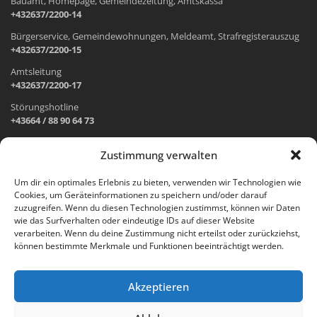
Bauamt, Homepage, Gemeindezeitung, Amtskassa
+432637/2200-14
Bürgerservice, Gemeindewohnungen, Meldeamt, Strafregisterauszug
+432637/2200-15
Amtsleitung
+432637/2200-17
Störungshotline
+43664 / 88 90 64 73
Zustimmung verwalten
ADRESSE UND ÖFFNUNGSZEITEN
Um dir ein optimales Erlebnis zu bieten, verwenden wir Technologien wie
Cookies, um Geräteinformationen zu speichern und/oder darauf
Wr. Neustädter Straße 1
zuzugreifen. Wenn du diesen Technologien zustimmst, können wir Daten
2733 Grünbach am Schneeberg
wie das Surfverhalten oder eindeutige IDs auf dieser Website
verarbeiten. Wenn du deine Zustimmung nicht erteilst oder zurückziehst,
Öffnungszeiten Gemeindeamt:
können bestimmte Merkmale und Funktionen beeinträchtigt werden.
Montag: 8.00 – 12.00 Uhr und 14.00 – 18.00 Uhr
Dienstag und Mittwoch: 8.00 – 12.00 Uhr
Freitag: 8.00 – 12.00 Uhr
Akzeptieren
Email:
gemeinde@gruenbach-schneeberg.gv.at