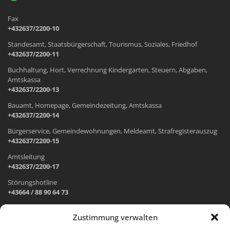
Fax
+432637/2200-10
Standesamt, Staatsbürgerschaft, Tourismus, Soziales, Friedhof
+432637/2200-11
Buchhaltung, Hort, Verrechnung Kindergarten, Steuern, Abgaben,
Amtskassa
+432637/2200-13
Bauamt, Homepage, Gemeindezeitung, Amtskassa
+432637/2200-14
Bürgerservice, Gemeindewohnungen, Meldeamt, Strafregisterauszug
+432637/2200-15
Amtsleitung
+432637/2200-17
Störungshotline
+43664 / 88 90 64 73
Zustimmung verwalten
ADRESSE UND ÖFFNUNGSZEITEN