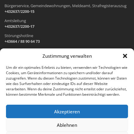
Bürgerservice, Gemeindewohnungen, Meldeamt, Strafregisterauszug
+432637/2200-15
Amtsleitung
+432637/2200-17
Störungshotline
+43664 / 88 90 64 73
Zustimmung verwalten
ADRESSE UND ÖFFNUNGSZEITEN
Um dir ein optimales Erlebnis zu bieten, verwenden wir Technologien wie
Cookies, um Geräteinformationen zu speichern und/oder darauf
Wr. Neustädter Straße 1
zuzugreifen. Wenn du diesen Technologien zustimmst, können wir Daten
2733 Grünbach am Schneeberg
wie das Surfverhalten oder eindeutige IDs auf dieser Website
verarbeiten. Wenn du deine Zustimmung nicht erteilst oder zurückziehst,
Öffnungszeiten Gemeindeamt:
können bestimmte Merkmale und Funktionen beeinträchtigt werden.
Montag: 8.00 – 12.00 Uhr und 14.00 – 18.00 Uhr
Dienstag und Mittwoch: 8.00 – 12.00 Uhr
Freitag: 8.00 – 12.00 Uhr
Akzeptieren
Email:
gemeinde@gruenbach-schneeberg.gv.at
Ablehnen