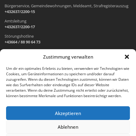
Bürgerservice, Gemeindewohnungen, Meldeamt, Strafregisterauszug
+432637/2200-15
Amtsleitung
+432637/2200-17
Störungshotline
+43664 / 88 90 64 73
Zustimmung verwalten
ADRESSE UND ÖFFNUNGSZEITEN
Um dir ein optimales Erlebnis zu bieten, verwenden wir Technologien wie
Cookies, um Geräteinformationen zu speichern und/oder darauf
Wr. Neustädter Straße 1
zuzugreifen. Wenn du diesen Technologien zustimmst, können wir Daten
2733 Grünbach am Schneeberg
wie das Surfverhalten oder eindeutige IDs auf dieser Website
verarbeiten. Wenn du deine Zustimmung nicht erteilst oder zurückziehst,
Öffnungszeiten Gemeindeamt:
können bestimmte Merkmale und Funktionen beeinträchtigt werden.
Montag: 8.00 – 12.00 Uhr und 14.00 – 18.00 Uhr
Dienstag und Mittwoch: 8.00 – 12.00 Uhr
Freitag: 8.00 – 12.00 Uhr
Akzeptieren
Email:
gemeinde@gruenbach-schneeberg.gv.at
Ablehnen