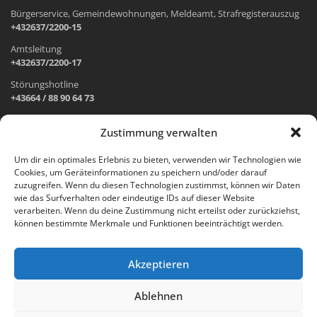
Bürgerservice, Gemeindewohnungen, Meldeamt, Strafregisterauszug
+432637/2200-15
Amtsleitung
+432637/2200-17
Störungshotline
+43664 / 88 90 64 73
Zustimmung verwalten
ADRESSE UND ÖFFNUNGSZEITEN
Um dir ein optimales Erlebnis zu bieten, verwenden wir Technologien wie
Cookies, um Geräteinformationen zu speichern und/oder darauf
Wr. Neustädter Straße 1
zuzugreifen. Wenn du diesen Technologien zustimmst, können wir Daten
2733 Grünbach am Schneeberg
wie das Surfverhalten oder eindeutige IDs auf dieser Website
verarbeiten. Wenn du deine Zustimmung nicht erteilst oder zurückziehst,
Öffnungszeiten Gemeindeamt:
können bestimmte Merkmale und Funktionen beeinträchtigt werden.
Montag: 8.00 – 12.00 Uhr und 14.00 – 18.00 Uhr
Dienstag und Mittwoch: 8.00 – 12.00 Uhr
Freitag: 8.00 – 12.00 Uhr
Akzeptieren
Email:
gemeinde@gruenbach-schneeberg.gv.at
Ablehnen