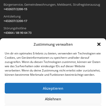
Bürgerservice, Gemeindewohnungen, Meldeamt, Strafregisterauszug
+432637/2200-15
Amtsleitung
+432637/2200-17
Störungshotline
+43664 / 88 90 64 73
Zustimmung verwalten
ADRESSE UND ÖFFNUNGSZEITEN
Um dir ein optimales Erlebnis zu bieten, verwenden wir Technologien wie
Cookies, um Geräteinformationen zu speichern und/oder darauf
Wr. Neustädter Straße 1
zuzugreifen. Wenn du diesen Technologien zustimmst, können wir Daten
2733 Grünbach am Schneeberg
wie das Surfverhalten oder eindeutige IDs auf dieser Website
verarbeiten. Wenn du deine Zustimmung nicht erteilst oder zurückziehst,
Öffnungszeiten Gemeindeamt:
können bestimmte Merkmale und Funktionen beeinträchtigt werden.
Montag: 8.00 – 12.00 Uhr und 14.00 – 18.00 Uhr
Dienstag und Mittwoch: 8.00 – 12.00 Uhr
Freitag: 8.00 – 12.00 Uhr
Akzeptieren
Email:
gemeinde@gruenbach-schneeberg.gv.at
Ablehnen