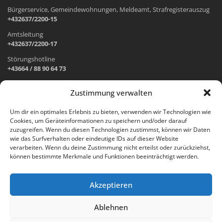
Bürgerservice, Gemeindewohnungen, Meldeamt, Strafregisterauszug
+432637/2200-15
Amtsleitung
+432637/2200-17
Störungshotline
+43664 / 88 90 64 73
Zustimmung verwalten
ADRESSE UND ÖFFNUNGSZEITEN
Um dir ein optimales Erlebnis zu bieten, verwenden wir Technologien wie
Cookies, um Geräteinformationen zu speichern und/oder darauf
Wr. Neustädter Straße 1
zuzugreifen. Wenn du diesen Technologien zustimmst, können wir Daten
2733 Grünbach am Schneeberg
wie das Surfverhalten oder eindeutige IDs auf dieser Website
verarbeiten. Wenn du deine Zustimmung nicht erteilst oder zurückziehst,
Öffnungszeiten Gemeindeamt:
können bestimmte Merkmale und Funktionen beeinträchtigt werden.
Montag: 8.00 – 12.00 Uhr und 14.00 – 18.00 Uhr
Dienstag und Mittwoch: 8.00 – 12.00 Uhr
Freitag: 8.00 – 12.00 Uhr
Akzeptieren
Email:
gemeinde@gruenbach-schneeberg.gv.at
Ablehnen