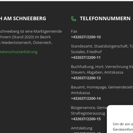
 AM SCHNEEBERG
TELEFONNUMMERN
chneeberg ist eine Marktgemeinde
Fax
hnern (Stand 2020) im Bezirk
+432637/2200-10
 Niederösterreich, Österreich.
Standesamt, Staatsbürgerschaft, T
Datenschutzerklärung
Soziales, Friedhof
+432637/2200-11
Buchhaltung, Hort, Verrechnung Ki
Steuern, Abgaben, Amtskassa
+432637/2200-13
Bauamt, Homepage, Gemeindezeit
Amtskassa
+432637/2200-14
Bürgerservice, Gemeindewohnung
Strafregisterauszug
+432637/2200-15
Um dir ein 
Amtsleitung
Geräteinfor