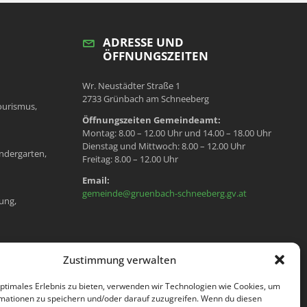
ADRESSE UND
ÖFFNUNGSZEITEN
Wr. Neustädter Straße 1
2733 Grünbach am Schneeberg
ourismus,
Öffnungszeiten Gemeindeamt:
Montag: 8.00 – 12.00 Uhr und 14.00 – 18.00 Uhr
Dienstag und Mittwoch: 8.00 – 12.00 Uhr
ndergarten,
Freitag: 8.00 – 12.00 Uhr
Email:
gemeinde@gruenbach-schneeberg.gv.at
ung,
en, Meldeamt,
Zustimmung verwalten
optimales Erlebnis zu bieten, verwenden wir Technologien wie Cookies, um
mationen zu speichern und/oder darauf zuzugreifen. Wenn du diesen