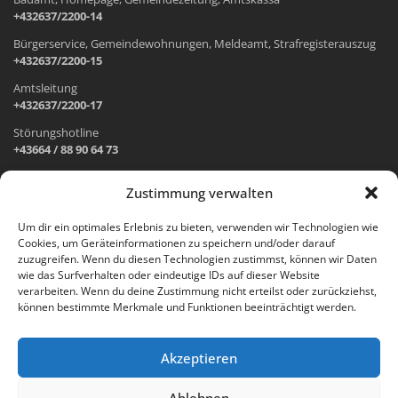
+432637/2200-14
Bürgerservice, Gemeindewohnungen, Meldeamt, Strafregisterauszug
+432637/2200-15
Amtsleitung
+432637/2200-17
Störungshotline
+43664 / 88 90 64 73
Zustimmung verwalten
ADRESSE UND ÖFFNUNGSZEITEN
Um dir ein optimales Erlebnis zu bieten, verwenden wir Technologien wie
Cookies, um Geräteinformationen zu speichern und/oder darauf
Wr. Neustädter Straße 1
zuzugreifen. Wenn du diesen Technologien zustimmst, können wir Daten
2733 Grünbach am Schneeberg
wie das Surfverhalten oder eindeutige IDs auf dieser Website
verarbeiten. Wenn du deine Zustimmung nicht erteilst oder zurückziehst,
Öffnungszeiten Gemeindeamt:
können bestimmte Merkmale und Funktionen beeinträchtigt werden.
Montag: 8.00 – 12.00 Uhr und 14.00 – 18.00 Uhr
Dienstag und Mittwoch: 8.00 – 12.00 Uhr
Freitag: 8.00 – 12.00 Uhr
Akzeptieren
Email:
gemeinde@gruenbach-schneeberg.gv.at
Ablehnen