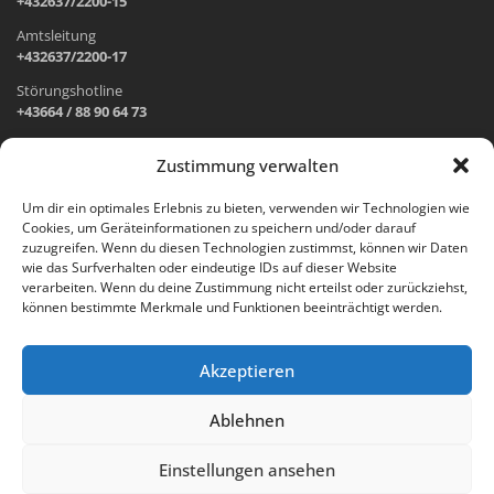
+432637/2200-15
Amtsleitung
+432637/2200-17
Störungshotline
+43664 / 88 90 64 73
Zustimmung verwalten
ADRESSE UND ÖFFNUNGSZEITEN
Um dir ein optimales Erlebnis zu bieten, verwenden wir Technologien wie
Cookies, um Geräteinformationen zu speichern und/oder darauf
Wr. Neustädter Straße 1
zuzugreifen. Wenn du diesen Technologien zustimmst, können wir Daten
2733 Grünbach am Schneeberg
wie das Surfverhalten oder eindeutige IDs auf dieser Website
verarbeiten. Wenn du deine Zustimmung nicht erteilst oder zurückziehst,
Öffnungszeiten Gemeindeamt:
können bestimmte Merkmale und Funktionen beeinträchtigt werden.
Montag: 8.00 – 12.00 Uhr und 14.00 – 18.00 Uhr
Dienstag und Mittwoch: 8.00 – 12.00 Uhr
Freitag: 8.00 – 12.00 Uhr
Akzeptieren
Email:
gemeinde@gruenbach-schneeberg.gv.at
Ablehnen
Einstellungen ansehen