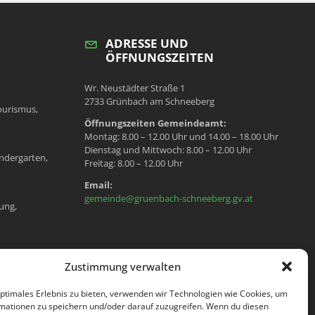
ADRESSE UND
ÖFFNUNGSZEITEN
Wr. Neustädter Straße 1
2733 Grünbach am Schneeberg
ourismus,
Öffnungszeiten Gemeindeamt:
Montag: 8.00 – 12.00 Uhr und 14.00 – 18.00 Uhr
Dienstag und Mittwoch: 8.00 – 12.00 Uhr
ndergarten,
Freitag: 8.00 – 12.00 Uhr
Email:
gemeinde@gruenbach-schneeberg.gv.at
ung,
en, Meldeamt,
Zustimmung verwalten
optimales Erlebnis zu bieten, verwenden wir Technologien wie Cookies, um
mationen zu speichern und/oder darauf zuzugreifen. Wenn du diesen