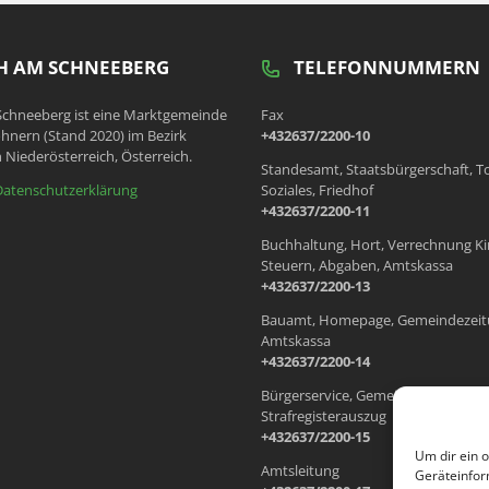
 AM SCHNEEBERG
TELEFONNUMMERN
chneeberg ist eine Marktgemeinde
Fax
hnern (Stand 2020) im Bezirk
+432637/2200-10
 Niederösterreich, Österreich.
Standesamt, Staatsbürgerschaft, T
Datenschutzerklärung
Soziales, Friedhof
+432637/2200-11
Buchhaltung, Hort, Verrechnung Ki
Steuern, Abgaben, Amtskassa
+432637/2200-13
Bauamt, Homepage, Gemeindezeit
Amtskassa
+432637/2200-14
Bürgerservice, Gemeindewohnung
Strafregisterauszug
+432637/2200-15
Um dir ein 
Amtsleitung
Geräteinfor