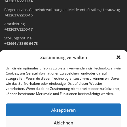
+432637/2200-14
Bürgerservice, Gemeindewohnungen, Meldeamt, Strafregisterauszug
+432637/2200-15
Amtsleitung
+432637/2200-17
Störungshotline
+43664 / 88 90 64 73
Zustimmung verwalten
ADRESSE UND ÖFFNUNGSZEITEN
Um dir ein optimales Erlebnis zu bieten, verwenden wir Technologien wie
Cookies, um Geräteinformationen zu speichern und/oder darauf
Wr. Neustädter Straße 1
zuzugreifen. Wenn du diesen Technologien zustimmst, können wir Daten
2733 Grünbach am Schneeberg
wie das Surfverhalten oder eindeutige IDs auf dieser Website
verarbeiten. Wenn du deine Zustimmung nicht erteilst oder zurückziehst,
Öffnungszeiten Gemeindeamt:
können bestimmte Merkmale und Funktionen beeinträchtigt werden.
Montag: 8.00 – 12.00 Uhr und 14.00 – 18.00 Uhr
Dienstag und Mittwoch: 8.00 – 12.00 Uhr
Freitag: 8.00 – 12.00 Uhr
Akzeptieren
Email:
gemeinde@gruenbach-schneeberg.gv.at
Ablehnen