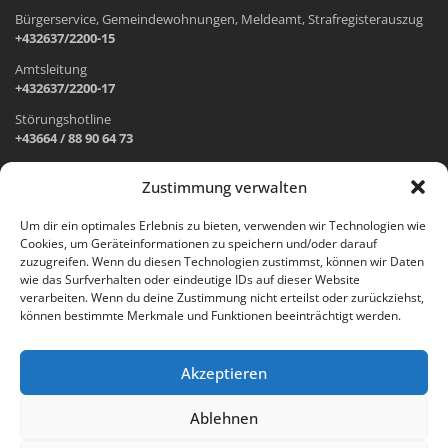
Bürgerservice, Gemeindewohnungen, Meldeamt, Strafregisterauszug
+432637/2200-15
Amtsleitung
+432637/2200-17
Störungshotline
+43664 / 88 90 64 73
Zustimmung verwalten
ADRESSE UND ÖFFNUNGSZEITEN
Um dir ein optimales Erlebnis zu bieten, verwenden wir Technologien wie
Cookies, um Geräteinformationen zu speichern und/oder darauf
Wr. Neustädter Straße 1
zuzugreifen. Wenn du diesen Technologien zustimmst, können wir Daten
2733 Grünbach am Schneeberg
wie das Surfverhalten oder eindeutige IDs auf dieser Website
verarbeiten. Wenn du deine Zustimmung nicht erteilst oder zurückziehst,
Öffnungszeiten Gemeindeamt:
können bestimmte Merkmale und Funktionen beeinträchtigt werden.
Montag: 8.00 – 12.00 Uhr und 14.00 – 18.00 Uhr
Dienstag und Mittwoch: 8.00 – 12.00 Uhr
Freitag: 8.00 – 12.00 Uhr
Akzeptieren
Email:
gemeinde@gruenbach-schneeberg.gv.at
Ablehnen