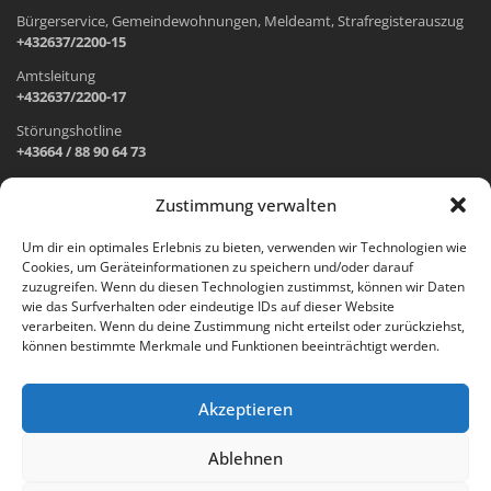
Bürgerservice, Gemeindewohnungen, Meldeamt, Strafregisterauszug
+432637/2200-15
Amtsleitung
+432637/2200-17
Störungshotline
+43664 / 88 90 64 73
Zustimmung verwalten
ADRESSE UND ÖFFNUNGSZEITEN
Um dir ein optimales Erlebnis zu bieten, verwenden wir Technologien wie
Cookies, um Geräteinformationen zu speichern und/oder darauf
Wr. Neustädter Straße 1
zuzugreifen. Wenn du diesen Technologien zustimmst, können wir Daten
2733 Grünbach am Schneeberg
wie das Surfverhalten oder eindeutige IDs auf dieser Website
verarbeiten. Wenn du deine Zustimmung nicht erteilst oder zurückziehst,
Öffnungszeiten Gemeindeamt:
können bestimmte Merkmale und Funktionen beeinträchtigt werden.
Montag: 8.00 – 12.00 Uhr und 14.00 – 18.00 Uhr
Dienstag und Mittwoch: 8.00 – 12.00 Uhr
Freitag: 8.00 – 12.00 Uhr
Akzeptieren
Email:
gemeinde@gruenbach-schneeberg.gv.at
Ablehnen