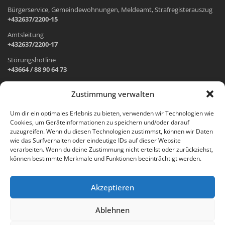
Bürgerservice, Gemeindewohnungen, Meldeamt, Strafregisterauszug
+432637/2200-15
Amtsleitung
+432637/2200-17
Störungshotline
+43664 / 88 90 64 73
Zustimmung verwalten
ADRESSE UND ÖFFNUNGSZEITEN
Um dir ein optimales Erlebnis zu bieten, verwenden wir Technologien wie
Cookies, um Geräteinformationen zu speichern und/oder darauf
Wr. Neustädter Straße 1
zuzugreifen. Wenn du diesen Technologien zustimmst, können wir Daten
2733 Grünbach am Schneeberg
wie das Surfverhalten oder eindeutige IDs auf dieser Website
verarbeiten. Wenn du deine Zustimmung nicht erteilst oder zurückziehst,
Öffnungszeiten Gemeindeamt:
können bestimmte Merkmale und Funktionen beeinträchtigt werden.
Montag: 8.00 – 12.00 Uhr und 14.00 – 18.00 Uhr
Dienstag und Mittwoch: 8.00 – 12.00 Uhr
Freitag: 8.00 – 12.00 Uhr
Akzeptieren
Email:
gemeinde@gruenbach-schneeberg.gv.at
Ablehnen