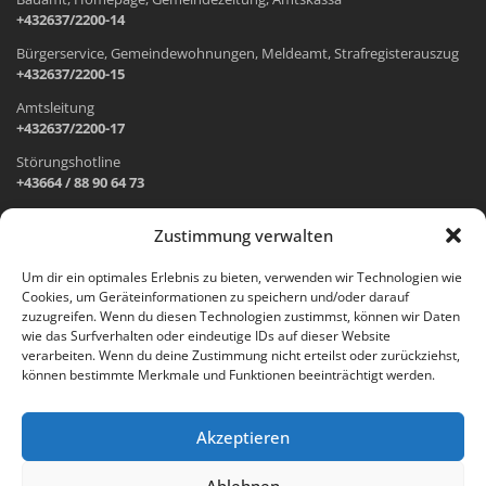
+432637/2200-14
Bürgerservice, Gemeindewohnungen, Meldeamt, Strafregisterauszug
+432637/2200-15
Amtsleitung
+432637/2200-17
Störungshotline
+43664 / 88 90 64 73
Zustimmung verwalten
ADRESSE UND ÖFFNUNGSZEITEN
Um dir ein optimales Erlebnis zu bieten, verwenden wir Technologien wie
Cookies, um Geräteinformationen zu speichern und/oder darauf
Wr. Neustädter Straße 1
zuzugreifen. Wenn du diesen Technologien zustimmst, können wir Daten
2733 Grünbach am Schneeberg
wie das Surfverhalten oder eindeutige IDs auf dieser Website
verarbeiten. Wenn du deine Zustimmung nicht erteilst oder zurückziehst,
Öffnungszeiten Gemeindeamt:
können bestimmte Merkmale und Funktionen beeinträchtigt werden.
Montag: 8.00 – 12.00 Uhr und 14.00 – 18.00 Uhr
Dienstag und Mittwoch: 8.00 – 12.00 Uhr
Freitag: 8.00 – 12.00 Uhr
Akzeptieren
Email:
gemeinde@gruenbach-schneeberg.gv.at
Ablehnen