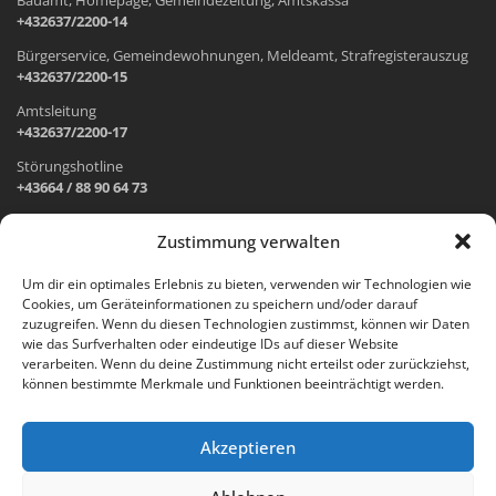
+432637/2200-14
Bürgerservice, Gemeindewohnungen, Meldeamt, Strafregisterauszug
+432637/2200-15
Amtsleitung
+432637/2200-17
Störungshotline
+43664 / 88 90 64 73
Zustimmung verwalten
ADRESSE UND ÖFFNUNGSZEITEN
Um dir ein optimales Erlebnis zu bieten, verwenden wir Technologien wie
Cookies, um Geräteinformationen zu speichern und/oder darauf
Wr. Neustädter Straße 1
zuzugreifen. Wenn du diesen Technologien zustimmst, können wir Daten
2733 Grünbach am Schneeberg
wie das Surfverhalten oder eindeutige IDs auf dieser Website
verarbeiten. Wenn du deine Zustimmung nicht erteilst oder zurückziehst,
Öffnungszeiten Gemeindeamt:
können bestimmte Merkmale und Funktionen beeinträchtigt werden.
Montag: 8.00 – 12.00 Uhr und 14.00 – 18.00 Uhr
Dienstag und Mittwoch: 8.00 – 12.00 Uhr
Freitag: 8.00 – 12.00 Uhr
Akzeptieren
Email:
gemeinde@gruenbach-schneeberg.gv.at