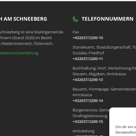
 AM SCHNEEBERG
TELEFONNUMMERN
chneeberg ist eine Marktgemeinde
Fax
hnern (Stand 2020) im Bezirk
+432637/2200-10
 Niederösterreich, Österreich.
Standesamt, Staatsbürgerschaft, T
Datenschutzerklärung
Soziales, Friedhof
+432637/2200-11
Buchhaltung, Hort, Verrechnung Ki
Steuern, Abgaben, Amtskassa
+432637/2200-13
Bauamt, Homepage, Gemeindezeit
Amtskassa
+432637/2200-14
Bürgerservice, Gemeindewohnung
Strafregisterauszug
+432637/2200-15
Um dir ein 
Amtsleitung
Geräteinfor