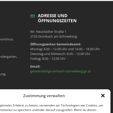
ADRESSE UND
ÖFFNUNGSZEITEN
Wr. Neustädter Straße 1
2733 Grünbach am Schneeberg
ourismus,
Öffnungszeiten Gemeindeamt:
Montag: 8.00 – 12.00 Uhr und 14.00 – 18.00 Uhr
Dienstag und Mittwoch: 8.00 – 12.00 Uhr
ndergarten,
Freitag: 8.00 – 12.00 Uhr
Email:
gemeinde@gruenbach-schneeberg.gv.at
ung,
en, Meldeamt,
Zustimmung verwalten
optimales Erlebnis zu bieten, verwenden wir Technologien wie Cookies, um
mationen zu speichern und/oder darauf zuzugreifen. Wenn du diesen