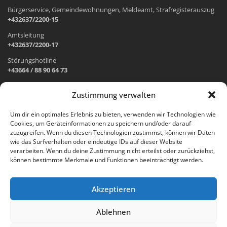
Bürgerservice, Gemeindewohnungen, Meldeamt, Strafregisterauszug
+432637/2200-15
Amtsleitung
+432637/2200-17
Störungshotline
+43664 / 88 90 64 73
Zustimmung verwalten
ADRESSE UND ÖFFNUNGSZEITEN
Um dir ein optimales Erlebnis zu bieten, verwenden wir Technologien wie
Cookies, um Geräteinformationen zu speichern und/oder darauf
Wr. Neustädter Straße 1
zuzugreifen. Wenn du diesen Technologien zustimmst, können wir Daten
2733 Grünbach am Schneeberg
wie das Surfverhalten oder eindeutige IDs auf dieser Website
verarbeiten. Wenn du deine Zustimmung nicht erteilst oder zurückziehst,
Öffnungszeiten Gemeindeamt:
können bestimmte Merkmale und Funktionen beeinträchtigt werden.
Montag: 8.00 – 12.00 Uhr und 14.00 – 18.00 Uhr
Dienstag und Mittwoch: 8.00 – 12.00 Uhr
Freitag: 8.00 – 12.00 Uhr
Akzeptieren
Email:
gemeinde@gruenbach-schneeberg.gv.at
Ablehnen