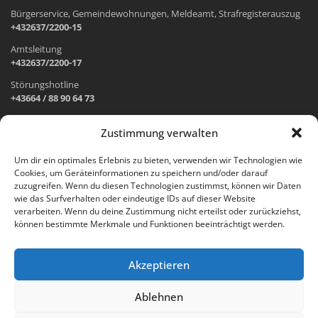
Bürgerservice, Gemeindewohnungen, Meldeamt, Strafregisterauszug
+432637/2200-15
Amtsleitung
+432637/2200-17
Störungshotline
+43664 / 88 90 64 73
Zustimmung verwalten
ADRESSE UND ÖFFNUNGSZEITEN
Um dir ein optimales Erlebnis zu bieten, verwenden wir Technologien wie
Cookies, um Geräteinformationen zu speichern und/oder darauf
Wr. Neustädter Straße 1
zuzugreifen. Wenn du diesen Technologien zustimmst, können wir Daten
2733 Grünbach am Schneeberg
wie das Surfverhalten oder eindeutige IDs auf dieser Website
verarbeiten. Wenn du deine Zustimmung nicht erteilst oder zurückziehst,
Öffnungszeiten Gemeindeamt:
können bestimmte Merkmale und Funktionen beeinträchtigt werden.
Montag: 8.00 – 12.00 Uhr und 14.00 – 18.00 Uhr
Dienstag und Mittwoch: 8.00 – 12.00 Uhr
Freitag: 8.00 – 12.00 Uhr
Akzeptieren
Email:
gemeinde@gruenbach-schneeberg.gv.at
Ablehnen