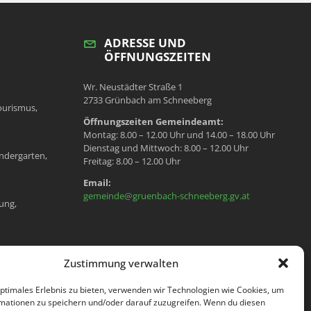
ADRESSE UND
ÖFFNUNGSZEITEN
Wr. Neustädter Straße 1
2733 Grünbach am Schneeberg
ourismus,
Öffnungszeiten Gemeindeamt:
Montag: 8.00 – 12.00 Uhr und 14.00 – 18.00 Uhr
Dienstag und Mittwoch: 8.00 – 12.00 Uhr
ndergarten,
Freitag: 8.00 – 12.00 Uhr
Email:
gemeinde@gruenbach-schneeberg.gv.at
ung,
en, Meldeamt,
Zustimmung verwalten
optimales Erlebnis zu bieten, verwenden wir Technologien wie Cookies, um
mationen zu speichern und/oder darauf zuzugreifen. Wenn du diesen