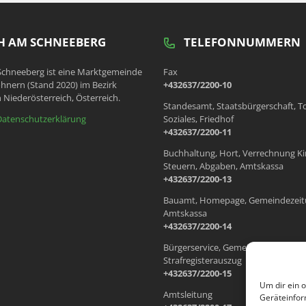
 AM SCHNEEBERG
TELEFONNUMMERN
chneeberg ist eine Marktgemeinde
Fax
hnern (Stand 2020) im Bezirk
+432637/2200-10
 Niederösterreich, Österreich.
Standesamt, Staatsbürgerschaft, T
Datenschutzerklärung
Soziales, Friedhof
+432637/2200-11
Buchhaltung, Hort, Verrechnung Ki
Steuern, Abgaben, Amtskassa
+432637/2200-13
Bauamt, Homepage, Gemeindezeit
Amtskassa
+432637/2200-14
Bürgerservice, Gemeindewohnung
Strafregisterauszug
+432637/2200-15
Um dir ein 
Amtsleitung
Geräteinfor