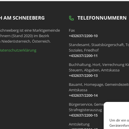
 AM SCHNEEBERG
TELEFONNUMMERN
chneeberg ist eine Marktgemeinde
Fax
hnern (Stand 2020) im Bezirk
+432637/2200-10
 Niederösterreich, Österreich.
Standesamt, Staatsbürgerschaft, T
Datenschutzerklärung
Soziales, Friedhof
+432637/2200-11
Buchhaltung, Hort, Verrechnung Ki
Steuern, Abgaben, Amtskassa
+432637/2200-13
Bauamt, Homepage, Gemeindezeit
Amtskassa
+432637/2200-14
Bürgerservice, Gemeindewohnung
Strafregisterauszug
+432637/2200-15
Um dir ein 
Amtsleitung
Geräteinfor