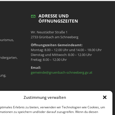
ADRESSE UND
ÖFFNUNGSZEITEN
Wr. Neustädter Straße 1
2733 Grünbach am Schneeberg
ourismus,
Öffnungszeiten Gemeindeamt:
Montag: 8.00 – 12.00 Uhr und 14.00 – 18.00 Uhr
Dienstag und Mittwoch: 8.00 – 12.00 Uhr
ndergarten,
Freitag: 8.00 – 12.00 Uhr
Email:
gemeinde@gruenbach-schneeberg.gv.at
ung,
en, Meldeamt,
Zustimmung verwalten
optimales Erlebnis zu bieten, verwenden wir Technologien wie Cookies, um
mationen zu speichern und/oder darauf zuzugreifen. Wenn du diesen