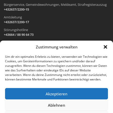
Bürgerservice, Gemeindewohnungen, Meldeamt, Strafregisterauszug
+432637/2200-15
Amtsleitung
+432637/2200-17
Störungshotline
+43664 / 88 90 64 73
Zustimmung verwalten
ADRESSE UND ÖFFNUNGSZEITEN
Um dir ein optimales Erlebnis zu bieten, verwenden wir Technologien wie
Cookies, um Geräteinformationen zu speichern und/oder darauf
Wr. Neustädter Straße 1
zuzugreifen. Wenn du diesen Technologien zustimmst, können wir Daten
2733 Grünbach am Schneeberg
wie das Surfverhalten oder eindeutige IDs auf dieser Website
verarbeiten. Wenn du deine Zustimmung nicht erteilst oder zurückziehst,
Öffnungszeiten Gemeindeamt:
können bestimmte Merkmale und Funktionen beeinträchtigt werden.
Montag: 8.00 – 12.00 Uhr und 14.00 – 18.00 Uhr
Dienstag und Mittwoch: 8.00 – 12.00 Uhr
Freitag: 8.00 – 12.00 Uhr
Akzeptieren
Email:
gemeinde@gruenbach-schneeberg.gv.at
Ablehnen