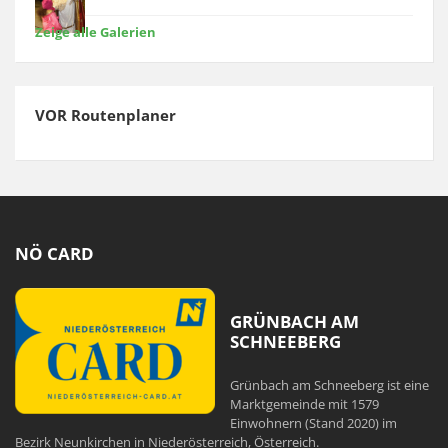
Zeige alle Galerien
VOR Routenplaner
NÖ CARD
GRÜNBACH AM
SCHNEEBERG
Grünbach am Schneeberg ist eine
Marktgemeinde mit 1579
Einwohnern (Stand 2020) im
Bezirk Neunkirchen in Niederösterreich, Österreich.