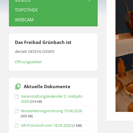
VIDEOS
TOPOTHEK
WEBCAM
Das Freibad Grünbach ist
derzeit GESCHLOSSEN
Öffnungszeiten
Aktuelle Dokumente
Veranstaltungskalender 2. Halbjahr
2026
(314 kB)
Wasserleitungsordnung 15.06.2026
(505 kB)
GR-Protokoll vom 18.05.2026
(1 MB)