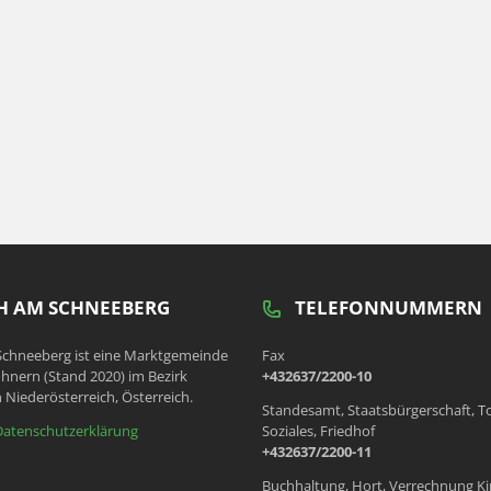
 AM SCHNEEBERG
TELEFONNUMMERN
chneeberg ist eine Marktgemeinde
Fax
hnern (Stand 2020) im Bezirk
+432637/2200-10
 Niederösterreich, Österreich.
Standesamt, Staatsbürgerschaft, T
Datenschutzerklärung
Soziales, Friedhof
+432637/2200-11
Buchhaltung, Hort, Verrechnung Ki