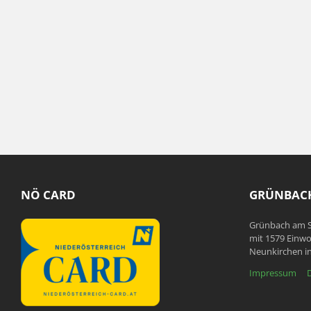
NÖ CARD
GRÜNBACH
Grünbach am S
mit 1579 Einwo
Neunkirchen in
Impressum