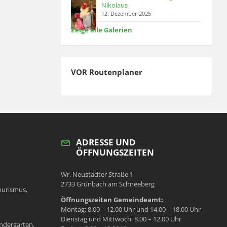
Nikolaus
12. Dezember 2025
Zeige alle Galerien
VOR Routenplaner
ADRESSE UND
ÖFFNUNGSZEITEN
Wr. Neustädter Straße 1
2733 Grünbach am Schneeberg
ourismus,
Öffnungszeiten Gemeindeamt:
Montag: 8.00 – 12.00 Uhr und 14.00 – 18.00 Uhr
Dienstag und Mittwoch: 8.00 – 12.00 Uhr
ndergarten,