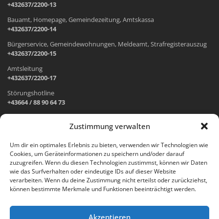
+432637/2200-13
Bauamt, Homepage, Gemeindezeitung, Amtskassa
+432637/2200-14
Bürgerservice, Gemeindewohnungen, Meldeamt, Strafregisterauszug
+432637/2200-15
Amtsleitung
+432637/2200-17
Störungshotline
+43664 / 88 90 64 73
Zustimmung verwalten
ADRESSE UND ÖFFNUNGSZEITEN
Um dir ein optimales Erlebnis zu bieten, verwenden wir Technologien wie
Cookies, um Geräteinformationen zu speichern und/oder darauf
Wr. Neustädter Straße 1
zuzugreifen. Wenn du diesen Technologien zustimmst, können wir Daten
2733 Grünbach am Schneeberg
wie das Surfverhalten oder eindeutige IDs auf dieser Website
verarbeiten. Wenn du deine Zustimmung nicht erteilst oder zurückziehst,
Öffnungszeiten Gemeindeamt:
können bestimmte Merkmale und Funktionen beeinträchtigt werden.
Montag: 8.00 – 12.00 Uhr und 14.00 – 18.00 Uhr
Dienstag und Mittwoch: 8.00 – 12.00 Uhr
Freitag: 8.00 – 12.00 Uhr
Akzeptieren