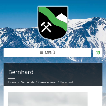
MENÜ
Bernhard
Home
Gemeinde
Gemeinderat
Bernhard