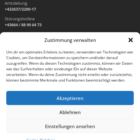
Amtsleitung
+432637/2200-17
Störungshotline
+43664 / 88 90 64 73
Zustimmung verwalten
ADRESSE UND ÖFFNUNGSZEITEN
Um dir ein optimales Erlebnis zu bieten, verwenden wir Technologien wie
Cookies, um Geräteinformationen zu speichern und/oder darauf
Wr. Neustädter Straße 1
zuzugreifen. Wenn du diesen Technologien zustimmst, können wir Daten
2733 Grünbach am Schneeberg
wie das Surfverhalten oder eindeutige IDs auf dieser Website
verarbeiten. Wenn du deine Zustimmung nicht erteilst oder zurückziehst,
Öffnungszeiten Gemeindeamt:
können bestimmte Merkmale und Funktionen beeinträchtigt werden.
Montag: 8.00 – 12.00 Uhr und 14.00 – 18.00 Uhr
Dienstag und Mittwoch: 8.00 – 12.00 Uhr
Freitag: 8.00 – 12.00 Uhr
Akzeptieren
Email:
gemeinde@gruenbach-schneeberg.gv.at
Ablehnen
Einstellungen ansehen
created by
pilhar.net