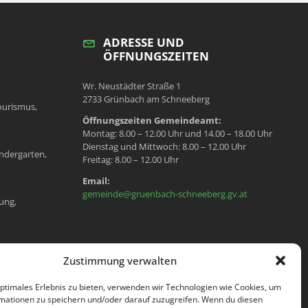
ADRESSE UND
ÖFFNUNGSZEITEN
Wr. Neustädter Straße 1
2733 Grünbach am Schneeberg
ourismus,
Öffnungszeiten Gemeindeamt:
Montag: 8.00 – 12.00 Uhr und 14.00 – 18.00 Uhr
Dienstag und Mittwoch: 8.00 – 12.00 Uhr
ndergarten,
Freitag: 8.00 – 12.00 Uhr
Email:
gemeinde@gruenbach-schneeberg.gv.at
ung,
en, Meldeamt,
Zustimmung verwalten
optimales Erlebnis zu bieten, verwenden wir Technologien wie Cookies, um
mationen zu speichern und/oder darauf zuzugreifen. Wenn du diesen