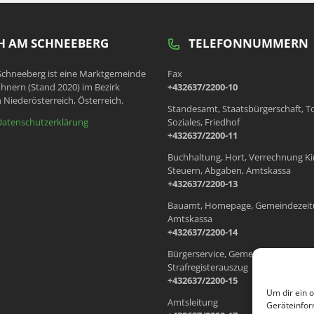
 AM SCHNEEBERG
TELEFONNUMMERN
chneeberg ist eine Marktgemeinde
Fax
hnern (Stand 2020) im Bezirk
+432637/2200-10
 Niederösterreich, Österreich.
Standesamt, Staatsbürgerschaft, T
Datenschutzerklärung
Soziales, Friedhof
+432637/2200-11
Buchhaltung, Hort, Verrechnung Ki
Steuern, Abgaben, Amtskassa
+432637/2200-13
Bauamt, Homepage, Gemeindezeit
Amtskassa
+432637/2200-14
Bürgerservice, Gemeindewohnung
Strafregisterauszug
+432637/2200-15
Um dir ein 
Amtsleitung
Geräteinfor