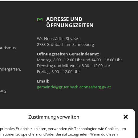
ADRESSE UND
ÖFFNUNGSZEITEN
Wr. Neustädter Straße 1
2733 Grünbach am Schneeberg
ourismus,
Öffnungszeiten Gemeindeamt:
Montag: 8.00 – 12.00 Uhr und 14.00 – 18.00 Uhr
Dienstag und Mittwoch: 8.00 – 12.00 Uhr
ndergarten,
Freitag: 8.00 – 12.00 Uhr
Email:
gemeinde@gruenbach-schneeberg.gv.at
ung,
en, Meldeamt,
Zustimmung verwalten
optimales Erlebnis zu bieten, verwenden wir Technologien wie Cookies, um
mationen zu speichern und/oder darauf zuzugreifen. Wenn du diesen