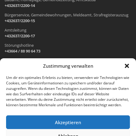
+432637/2200-14
Bürgerservice, Gemeindewohnungen, Meldeamt, Strafregisterauszug
+432637/2200-15
Amtsleitung
+432637/2200-17
Störungshotline
+43664 / 88 90 64 73
Zustimmung verwalten
ADRESSE UND ÖFFNUNGSZEITEN
Um dir ein optimales Erlebnis zu bieten, verwenden wir Technologien wie
Cookies, um Geräteinformationen zu speichern und/oder darauf
Wr. Neustädter Straße 1
zuzugreifen. Wenn du diesen Technologien zustimmst, können wir Daten
2733 Grünbach am Schneeberg
wie das Surfverhalten oder eindeutige IDs auf dieser Website
verarbeiten. Wenn du deine Zustimmung nicht erteilst oder zurückziehst,
Öffnungszeiten Gemeindeamt:
können bestimmte Merkmale und Funktionen beeinträchtigt werden.
Montag: 8.00 – 12.00 Uhr und 14.00 – 18.00 Uhr
Dienstag und Mittwoch: 8.00 – 12.00 Uhr
Freitag: 8.00 – 12.00 Uhr
Akzeptieren
Email:
gemeinde@gruenbach-schneeberg.gv.at
Ablehnen