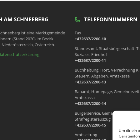
 AM SCHNEEBERG
TELEFONNUMMERN
chneeberg ist eine Marktgemeinde
Fax
hnern (Stand 2020) im Bezirk
+432637/2200-10
 Niederösterreich, Österreich.
Standesamt, Staatsbürgerschaft, T
Datenschutzerklärung
Soziales, Friedhof
+432637/2200-11
Buchhaltung, Hort, Verrechnung Ki
Steuern, Abgaben, Amtskassa
+432637/2200-13
Bauamt, Homepage, Gemeindezeit
Amtskassa
+432637/2200-14
Bürgerservice, Gemeindewohnung
Strafregisterauszug
+432637/2200-15
Um dir ein 
Amtsleitung
Geräteinfor