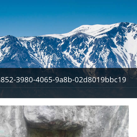
a852-3980-4065-9a8b-02d8019bbc19