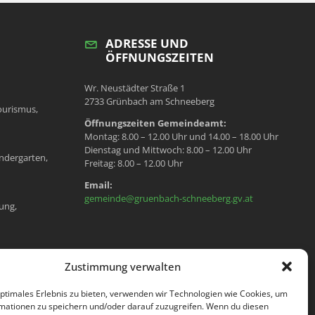
ADRESSE UND
ÖFFNUNGSZEITEN
Wr. Neustädter Straße 1
2733 Grünbach am Schneeberg
ourismus,
Öffnungszeiten Gemeindeamt:
Montag: 8.00 – 12.00 Uhr und 14.00 – 18.00 Uhr
Dienstag und Mittwoch: 8.00 – 12.00 Uhr
ndergarten,
Freitag: 8.00 – 12.00 Uhr
Email:
gemeinde@gruenbach-schneeberg.gv.at
ung,
en, Meldeamt,
Zustimmung verwalten
optimales Erlebnis zu bieten, verwenden wir Technologien wie Cookies, um
mationen zu speichern und/oder darauf zuzugreifen. Wenn du diesen