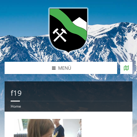
MENÜ
f19
Home