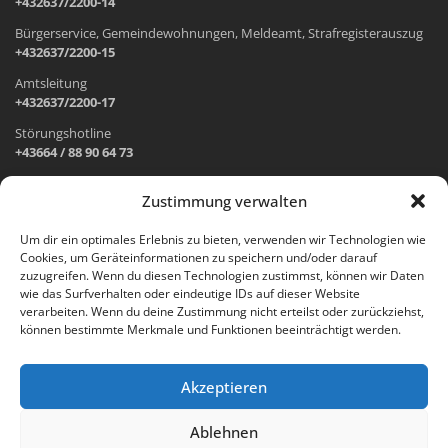
+432637/2200-14
Bürgerservice, Gemeindewohnungen, Meldeamt, Strafregisterauszug
+432637/2200-15
Amtsleitung
+432637/2200-17
Störungshotline
+43664 / 88 90 64 73
Zustimmung verwalten
ADRESSE UND ÖFFNUNGSZEITEN
Um dir ein optimales Erlebnis zu bieten, verwenden wir Technologien wie
Cookies, um Geräteinformationen zu speichern und/oder darauf
Wr. Neustädter Straße 1
zuzugreifen. Wenn du diesen Technologien zustimmst, können wir Daten
2733 Grünbach am Schneeberg
wie das Surfverhalten oder eindeutige IDs auf dieser Website
verarbeiten. Wenn du deine Zustimmung nicht erteilst oder zurückziehst,
Öffnungszeiten Gemeindeamt:
können bestimmte Merkmale und Funktionen beeinträchtigt werden.
Montag: 8.00 – 12.00 Uhr und 14.00 – 18.00 Uhr
Dienstag und Mittwoch: 8.00 – 12.00 Uhr
Freitag: 8.00 – 12.00 Uhr
Akzeptieren
Email:
gemeinde@gruenbach-schneeberg.gv.at
Ablehnen