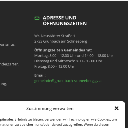
ADRESSE UND
ÖFFNUNGSZEITEN
Wr. Neustädter Straße 1
2733 Grünbach am Schneeberg
ourismus,
Öffnungszeiten Gemeindeamt:
Montag: 8.00 – 12.00 Uhr und 14.00 – 18.00 Uhr
Dienstag und Mittwoch: 8.00 – 12.00 Uhr
ndergarten,
Freitag: 8.00 – 12.00 Uhr
Email:
gemeinde@gruenbach-schneeberg.gv.at
ung,
en, Meldeamt,
Zustimmung verwalten
optimales Erlebnis zu bieten, verwenden wir Technologien wie Cookies, um
mationen zu speichern und/oder darauf zuzugreifen. Wenn du diesen