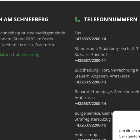
 AM SCHNEEBERG
TELEFONNUMMERN
chneeberg ist eine Marktgemeinde
Fax
hnern (Stand 2020) im Bezirk
+432637/2200-10
 Niederösterreich, Österreich.
Standesamt, Staatsbürgerschaft, T
Datenschutzerklärung
Soziales, Friedhof
+432637/2200-11
Buchhaltung, Hort, Verrechnung Ki
Steuern, Abgaben, Amtskassa
+432637/2200-13
Bauamt, Homepage, Gemeindezeit
Amtskassa
+432637/2200-14
Bürgerservice, Gemeindewohnung
Strafregisterauszug
+432637/2200-15
Um dir ein 
Amtsleitung
Geräteinfor