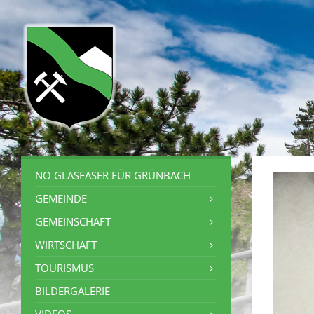
NÖ GLASFASER FÜR GRÜNBACH
GEMEINDE
GEMEINSCHAFT
WIRTSCHAFT
TOURISMUS
BILDERGALERIE