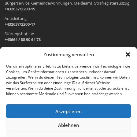
Bürgerservice, Gemeindewohnungen, Meldeamt, Strafregisterauszug
+432637/2200-15
Amtsleitung
+432637/2200-17
Störungshotline
+43664 / 88 90 64 73
Zustimmung verwalten
ADRESSE UND ÖFFNUNGSZEITEN
Um dir ein optimales Erlebnis zu bieten, verwenden wir Technologien wie
Cookies, um Geräteinformationen zu speichern und/oder darauf
Wr. Neustädter Straße 1
zuzugreifen. Wenn du diesen Technologien zustimmst, können wir Daten
2733 Grünbach am Schneeberg
wie das Surfverhalten oder eindeutige IDs auf dieser Website
verarbeiten. Wenn du deine Zustimmung nicht erteilst oder zurückziehst,
Öffnungszeiten Gemeindeamt:
können bestimmte Merkmale und Funktionen beeinträchtigt werden.
Montag: 8.00 – 12.00 Uhr und 14.00 – 18.00 Uhr
Dienstag und Mittwoch: 8.00 – 12.00 Uhr
Freitag: 8.00 – 12.00 Uhr
Akzeptieren
Email:
gemeinde@gruenbach-schneeberg.gv.at
Ablehnen