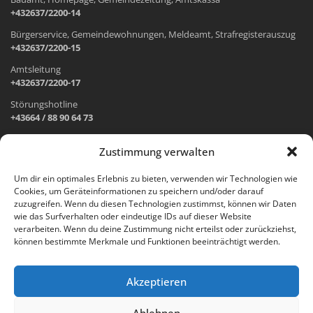
+432637/2200-14
Bürgerservice, Gemeindewohnungen, Meldeamt, Strafregisterauszug
+432637/2200-15
Amtsleitung
+432637/2200-17
Störungshotline
+43664 / 88 90 64 73
Zustimmung verwalten
ADRESSE UND ÖFFNUNGSZEITEN
Um dir ein optimales Erlebnis zu bieten, verwenden wir Technologien wie
Cookies, um Geräteinformationen zu speichern und/oder darauf
Wr. Neustädter Straße 1
zuzugreifen. Wenn du diesen Technologien zustimmst, können wir Daten
2733 Grünbach am Schneeberg
wie das Surfverhalten oder eindeutige IDs auf dieser Website
verarbeiten. Wenn du deine Zustimmung nicht erteilst oder zurückziehst,
Öffnungszeiten Gemeindeamt:
können bestimmte Merkmale und Funktionen beeinträchtigt werden.
Montag: 8.00 – 12.00 Uhr und 14.00 – 18.00 Uhr
Dienstag und Mittwoch: 8.00 – 12.00 Uhr
Freitag: 8.00 – 12.00 Uhr
Akzeptieren
Email:
gemeinde@gruenbach-schneeberg.gv.at
Ablehnen