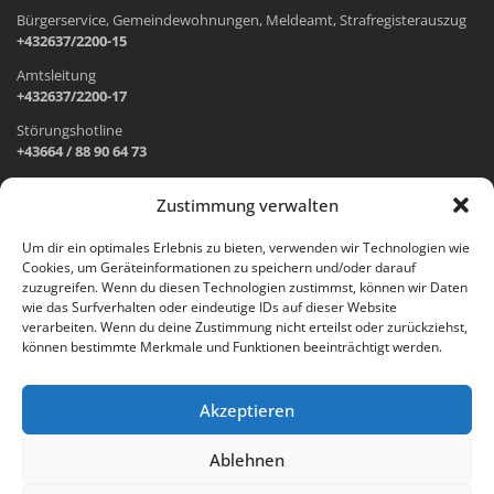
Bürgerservice, Gemeindewohnungen, Meldeamt, Strafregisterauszug
+432637/2200-15
Amtsleitung
+432637/2200-17
Störungshotline
+43664 / 88 90 64 73
Zustimmung verwalten
ADRESSE UND ÖFFNUNGSZEITEN
Um dir ein optimales Erlebnis zu bieten, verwenden wir Technologien wie
Cookies, um Geräteinformationen zu speichern und/oder darauf
Wr. Neustädter Straße 1
zuzugreifen. Wenn du diesen Technologien zustimmst, können wir Daten
2733 Grünbach am Schneeberg
wie das Surfverhalten oder eindeutige IDs auf dieser Website
verarbeiten. Wenn du deine Zustimmung nicht erteilst oder zurückziehst,
Öffnungszeiten Gemeindeamt:
können bestimmte Merkmale und Funktionen beeinträchtigt werden.
Montag: 8.00 – 12.00 Uhr und 14.00 – 18.00 Uhr
Dienstag und Mittwoch: 8.00 – 12.00 Uhr
Freitag: 8.00 – 12.00 Uhr
Akzeptieren
Email:
gemeinde@gruenbach-schneeberg.gv.at
Ablehnen