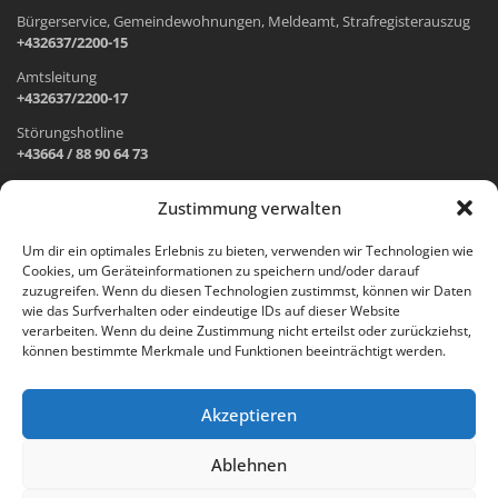
Bürgerservice, Gemeindewohnungen, Meldeamt, Strafregisterauszug
+432637/2200-15
Amtsleitung
+432637/2200-17
Störungshotline
+43664 / 88 90 64 73
Zustimmung verwalten
ADRESSE UND ÖFFNUNGSZEITEN
Um dir ein optimales Erlebnis zu bieten, verwenden wir Technologien wie
Cookies, um Geräteinformationen zu speichern und/oder darauf
Wr. Neustädter Straße 1
zuzugreifen. Wenn du diesen Technologien zustimmst, können wir Daten
2733 Grünbach am Schneeberg
wie das Surfverhalten oder eindeutige IDs auf dieser Website
verarbeiten. Wenn du deine Zustimmung nicht erteilst oder zurückziehst,
Öffnungszeiten Gemeindeamt:
können bestimmte Merkmale und Funktionen beeinträchtigt werden.
Montag: 8.00 – 12.00 Uhr und 14.00 – 18.00 Uhr
Dienstag und Mittwoch: 8.00 – 12.00 Uhr
Freitag: 8.00 – 12.00 Uhr
Akzeptieren
Email:
gemeinde@gruenbach-schneeberg.gv.at
Ablehnen